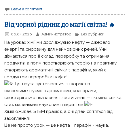
Leave a comment
Від чорної рідини до магії світла! 🔥
06.04.2026
Администратор
Без рубрики
На уроках хімії ми досліджуємо нафту — джерело
енергії та сировину для неймовірних речей. Учні
дізнаються про її склад, переробку та отримання
продуктів, а потім перетворюють теорію на практику:
створюють ароматичні свічки з парафіну, який є
продуктом переробки нафти!
Тут наука зустрічається з творчістю:
експериментуємо з ароматами, кольорами,
спостерігаємо плавлення і застигання — і кожна свічка
стає маленьким науковим відкриттям
Хімія оживає, STEM працює, а очі дітей світяться від
захоплення!
Це не просто урок — це нафта + парафін = наука,