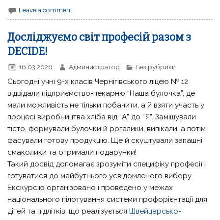
Leave a comment
Досліджуємо світ професій разом з
DECIDE!
16.03.2026
Администратор
Без рубрики
Сьогодні учні 9-х класів Чернігівського ліцею № 12
відвідали підприємство-пекарню “Наша булочка”, де
мали можливість не тільки побачити, а й взяти участь у
процесі виробництва хліба від “А” до “Я”. Замішували
тісто, формували булочки й рогалики, випікали, а потім
фасували готову продукцію. Ще й скуштували запашні
смаколики та отримали подарунки!
Такий досвід допомагає зрозуміти специфіку професії і
готуватися до майбутнього усвідомленого вибору.
Екскурсію організовано і проведено у межах
національного пілотування системи профорієнтації для
дітей та підлітків, що реалізується
Швейцарсько-