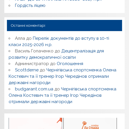
Гордість ліцею
Останні коментарі
Алла
до
Перелік документів до вступу в 10-ті
класи 2025-2026 н.р.
Василь Гопаченко
до
Децентралізація для
розвитку демократичної освіти
Администратор
до
Оголошення
Scottderne
до
Чернігівська спортсменка Олена
Костевич та її тренер Ігор Чередінов отримали
державні нагороди
budgarant.com.ua
до
Чернігівська спортсменка
Олена Костевич та її тренер Ігор Чередінов
отримали державні нагороди