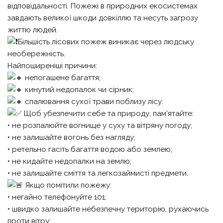
відповідальності. Пожежі в природних екосистемах
завдають великої шкоди довкіллю та несуть загрозу
життю людей.
Більшість лісових пожеж виникає через людську
необережність.
Найпоширеніші причини:
непогашене багаття;
кинутий недопалок чи сірник;
спалювання сухої трави поблизу лісу.
Щоб убезпечити себе та природу, пам’ятайте:
• не розпалюйте вогнище у суху та вітряну погоду;
• не залишайте вогонь без нагляду;
• ретельно гасіть багаття водою або землею;
• не кидайте недопалки на землю;
• не залишайте сміття та легкозаймисті предмети.
Якщо помітили пожежу:
• негайно телефонуйте 101;
• швидко залишайте небезпечну територію, рухаючись
проти вітру;