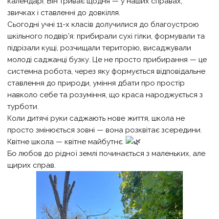
календарі. Він триває щодня — у наших справах,
звичках і ставленні до довкілля.
Сьогодні учні 11-х класів долучилися до благоустрою
шкільного подвір’я: прибирали сухі гілки, формували та
підрізали кущі, розчищали територію, висаджували
молоді саджанці бузку. Це не просто прибирання — це
системна робота, через яку формується відповідальне
ставлення до природи, уміння дбати про простір
навколо себе та розуміння, що краса народжується з
турботи.
Коли дитячі руки саджають нове життя, школа не
просто змінюється зовні — вона розквітає зсередини.
Квітне школа — квітне майбутнє.
Бо любов до рідної землі починається з маленьких, але
щирих справ.