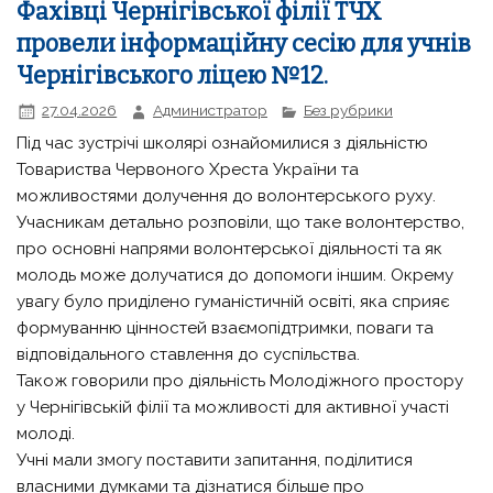
Фахівці Чернігівської філії ТЧХ
провели інформаційну сесію для учнів
Чернігівського ліцею №12.
27.04.2026
Администратор
Без рубрики
Під час зустрічі школярі ознайомилися з діяльністю
Товариства Червоного Хреста України та
можливостями долучення до волонтерського руху.
Учасникам детально розповіли, що таке волонтерство,
про основні напрями волонтерської діяльності та як
молодь може долучатися до допомоги іншим. Окрему
увагу було приділено гуманістичній освіті, яка сприяє
формуванню цінностей взаємопідтримки, поваги та
відповідального ставлення до суспільства.
Також говорили про діяльність Молодіжного простору
у Чернігівській філії та можливості для активної участі
молоді.
Учні мали змогу поставити запитання, поділитися
власними думками та дізнатися більше про