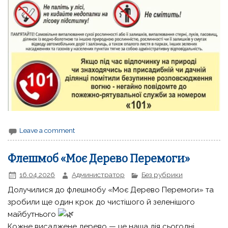
Leave a comment
Флешмоб «Моє Дерево Перемоги»
16.04.2026
Администратор
Без рубрики
Долучилися до флешмобу «Моє Дерево Перемоги» та
зробили ще один крок до чистішого й зеленішого
майбутнього
Кожне висаджене дерево — це наша дія сьогодні