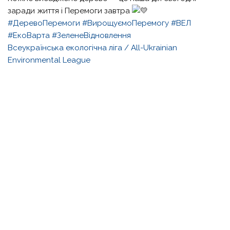
заради життя і Перемоги завтра
#ДеревоПеремоги
#ВирощуємоПеремогу
#ВЕЛ
#ЕкоВарта
#ЗеленеВідновлення
Всеукраїнська екологічна ліга / All-Ukrainian
Environmental League