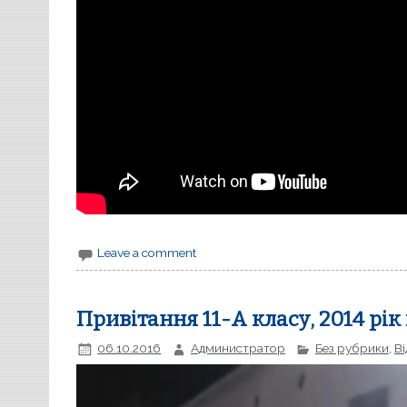
Leave a comment
Привітання 11-А класу, 2014 рік
06.10.2016
Администратор
Без рубрики
,
Ві
В
і