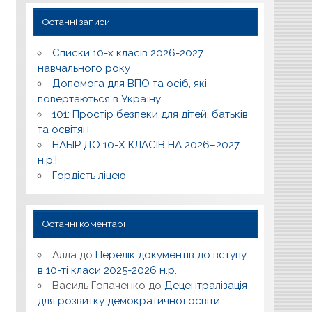
Останні записи
Списки 10-х класів 2026-2027
навчального року
Допомога для ВПО та осіб, які
повертаються в Україну
101: Простір безпеки для дітей, батьків
та освітян
НАБІР ДО 10-Х КЛАСІВ НА 2026–2027
н.р.!
Гордість ліцею
Останні коментарі
Алла
до
Перелік документів до вступу
в 10-ті класи 2025-2026 н.р.
Василь Гопаченко
до
Децентралізація
для розвитку демократичної освіти