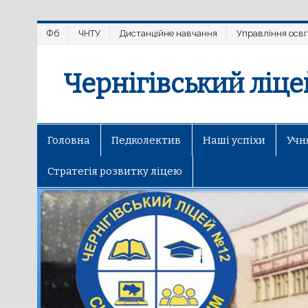
Фб
ЧНТУ
Дистанційне навчання
Управління осві
Чернігівський ліц
Головна
Педколектив
Наші успіхи
Учн
Стратегія розвитку ліцею