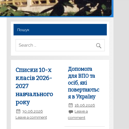
Пошук
Допомога
Списки 10-х
для ВПО та
класів 2026-
осіб, які
2027
повертаютьс
навчального
я в Україну
року
18.06.2026
30.06.2026
Leave a
Leave a comment
comment