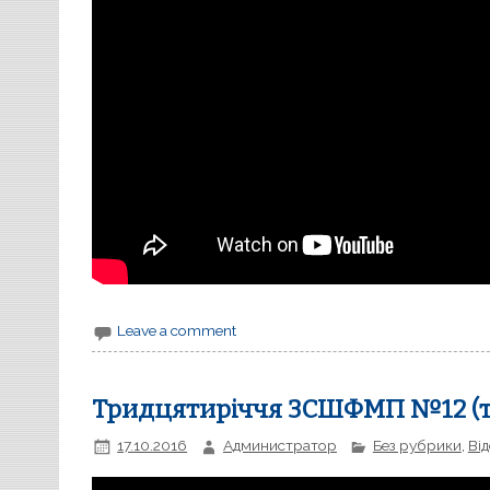
Leave a comment
Тридцятиріччя ЗСШФМП №12 (те
17.10.2016
Администратор
Без рубрики
,
Ві