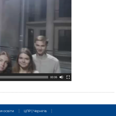
00:06
я освіти
ЦПР | Чернігів