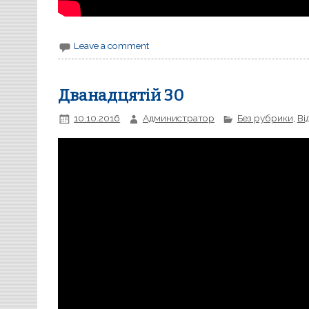
Leave a comment
Дванадцятій 30
10.10.2016
Администратор
Без рубрики
,
Ві