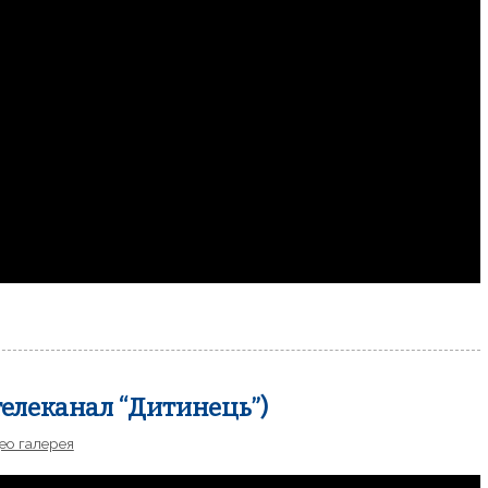
леканал “Дитинець”)
део галерея