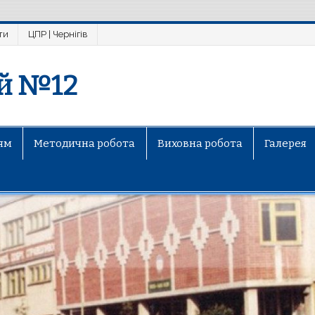
ти
ЦПР | Чернігів
ей №12
ям
Методична робота
Виховна робота
Галерея