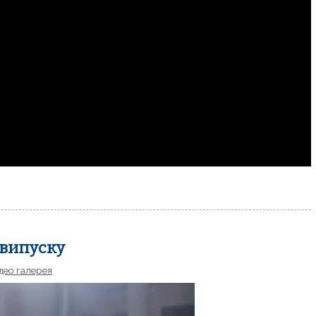
 випуску
део галерея