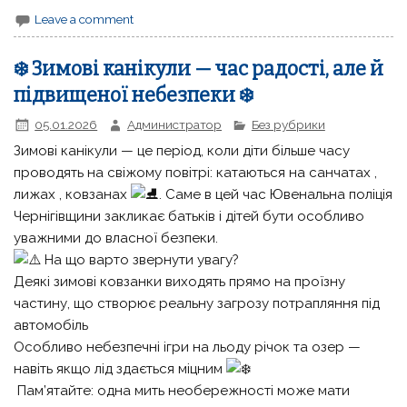
Leave a comment
❄️ Зимові канікули — час радості, але й
підвищеної небезпеки ❄️
05.01.2026
Администратор
Без рубрики
Зимові канікули — це період, коли діти більше часу
проводять на свіжому повітрі: катаються на санчатах
,
лижах
, ковзанах
. Саме в цей час Ювенальна поліція
Чернігівщини закликає батьків і дітей бути особливо
уважними до власної безпеки.
На що варто звернути увагу?
Деякі зимові ковзанки виходять прямо на проїзну
частину, що створює реальну загрозу потрапляння під
автомобіль
Особливо небезпечні ігри на льоду річок та озер —
навіть якщо лід здається міцним
Пам’ятайте: одна мить необережності може мати