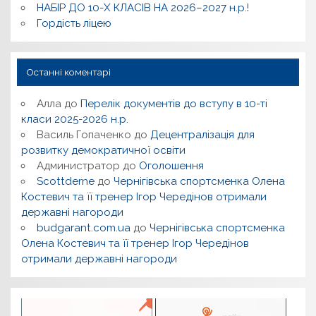
НАБІР ДО 10-Х КЛАСІВ НА 2026–2027 н.р.!
Гордість ліцею
Останні коментарі
Алла
до
Перелік документів до вступу в 10-ті
класи 2025-2026 н.р.
Василь Гопаченко
до
Децентралізація для
розвитку демократичної освіти
Администратор
до
Оголошення
Scottderne
до
Чернігівська спортсменка Олена
Костевич та її тренер Ігор Чередінов отримали
державні нагороди
budgarant.com.ua
до
Чернігівська спортсменка
Олена Костевич та її тренер Ігор Чередінов
отримали державні нагороди