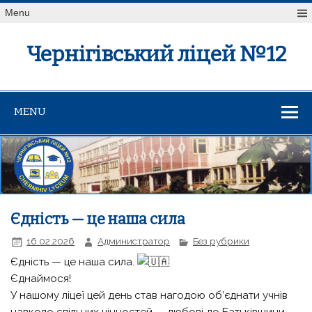
Menu
Чернігівський ліцей №12
MENU
Єдність — це наша сила
16.02.2026
Администратор
Без рубрики
Єдність — це наша сила.
Єднаймося!
У нашому ліцеї цей день став нагодою об’єднати учнів
навколо спільних цінностей — любові до Батьківщини,