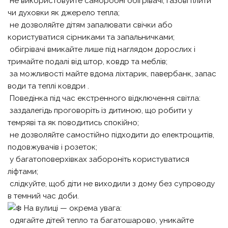
не використовуйте саморобні обігрівачі, газові плити
чи духовки як джерело тепла;
не дозволяйте дітям запалювати свічки або
користуватися сірниками та запальничками;
обігрівачі вмикайте лише під наглядом дорослих і
тримайте подалі від штор, ковдр та меблів;
за можливості майте вдома ліхтарик, павербанк, запас
води та теплі ковдри
.
Поведінка під час екстренного відключення світла:
заздалегідь проговоріть із дитиною, що робити у
темряві та як поводитись спокійно;
не дозволяйте самостійно підходити до електрощитів,
подовжувачів і розеток;
у багатоповерхівках забороніть користуватися
ліфтами;
слідкуйте, щоб діти не виходили з дому без супроводу
в темний час доби.
На вулиці — окрема увага:
одягайте дітей тепло та багатошарово, уникайте