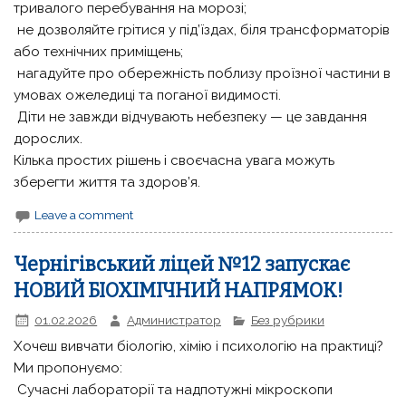
тривалого перебування на морозі;
не дозволяйте грітися у під’їздах, біля трансформаторів
або технічних приміщень;
нагадуйте про обережність поблизу проїзної частини в
умовах ожеледиці та поганої видимості.
Діти не завжди відчувають небезпеку — це завдання
дорослих.
Кілька простих рішень і своєчасна увага можуть
зберегти життя та здоров’я.
Leave a comment
Чернігівський ліцей №12 запускає
НОВИЙ БІОХІМІЧНИЙ НАПРЯМОК!
01.02.2026
Администратор
Без рубрики
Хочеш вивчати біологію, хімію і психологію на практиці?
Ми пропонуємо:
Сучасні лабораторії та надпотужні мікроскопи