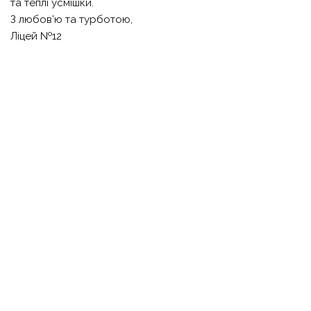
та теплі усмішки.
З любов’ю та турботою,
Ліцей №12