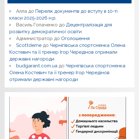
Алла
до
Перелік документів до вступу в 10-ті
класи 2025-2026 н.р.
Василь Гопаченко
до
Децентралізація для
розвитку демократичної освіти
Администратор
до
Оголошення
Scottderne
до
Чернігівська спортсменка Олена
Костевич та її тренер Ігор Чередінов отримали
державні нагороди
budgarant.com.ua
до
Чернігівська спортсменка
Олена Костевич та її тренер Ігор Чередінов
отримали державні нагороди