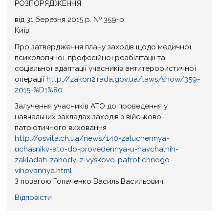
РОЗПОРЯДЖЕННЯ
від 31 березня 2015 р. № 359-р
Київ
Про затвердження плану заходів щодо медичної,
психологічної, професійної реабілітації та
соціальної адаптації учасників антитерористичної
операції
http://zakon2.rada.gov.ua/laws/show/359-
2015-%D1%80
Залучення учасників АТО до проведення у
навчальних закладах заходів з військово-
патріотичного виховання
http://osvita.ch.ua/news/140-zaluchennya-
uchasnikv-ato-do-provedennya-u-navchalnih-
zakladah-zahodv-z-vyskovo-patrotichnogo-
vihovannya.html
З повагою Гопаченко Василь Васильович
Відповіcти