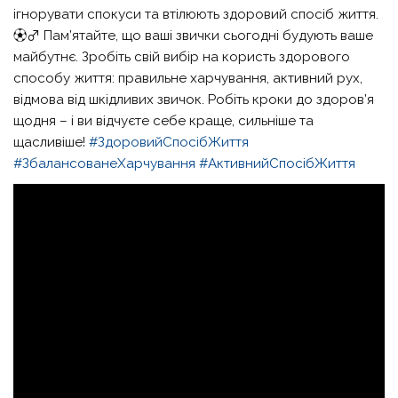
ігнорувати спокуси та втілюють здоровий спосіб життя.
⚽️‍♂️ Пам’ятайте, що ваші звички сьогодні будують ваше
майбутнє. Зробіть свій вибір на користь здорового
способу життя: правильне харчування, активний рух,
відмова від шкідливих звичок. Робіть кроки до здоров’я
щодня – і ви відчуєте себе краще, сильніше та
щасливіше!
#ЗдоровийСпосібЖиття
#ЗбалансованеХарчування
#АктивнийСпосібЖиття