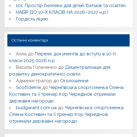
101: Простір безпеки для дітей, батьків та освітян
НАБІР ДО 10-Х КЛАСІВ НА 2026–2027 н.р.!
Гордість ліцею
Останні коментарі
Алла
до
Перелік документів до вступу в 10-ті
класи 2025-2026 н.р.
Василь Гопаченко
до
Децентралізація для
розвитку демократичної освіти
Администратор
до
Оголошення
Scottderne
до
Чернігівська спортсменка Олена
Костевич та її тренер Ігор Чередінов отримали
державні нагороди
budgarant.com.ua
до
Чернігівська спортсменка
Олена Костевич та її тренер Ігор Чередінов
отримали державні нагороди