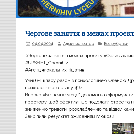
Чергове заняття в межах проєк
04.04.2024
Администратор
Без рубрики
⭐️Чергове заняття в межах проєкту «Оазис акти
#UPSHIFT_Chernihiv
#Агенціялокальнихініціатив
Учні 6-Г класу разом з психологинею Оленою Дро
психологічного стану ☀️✨
Вправа «Безпечне місце” допомогла сформувати
простору, щоб ефективніше подолати стрес та на
зниженню тривоги, розслабленню та відволікан
Закріпили результат вживанням глюкози