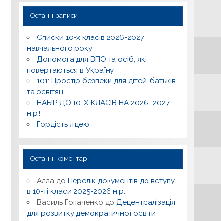
Останні записи
Списки 10-х класів 2026-2027
навчального року
Допомога для ВПО та осіб, які
повертаються в Україну
101: Простір безпеки для дітей, батьків
та освітян
НАБІР ДО 10-Х КЛАСІВ НА 2026–2027
н.р.!
Гордість ліцею
Останні коментарі
Алла
до
Перелік документів до вступу
в 10-ті класи 2025-2026 н.р.
Василь Гопаченко
до
Децентралізація
для розвитку демократичної освіти