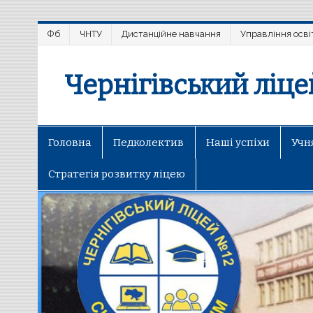
Фб
ЧНТУ
Дистанційне навчання
Управління осві
Чернігівський ліц
Головна
Педколектив
Наші успіхи
Учн
Стратегія розвитку ліцею