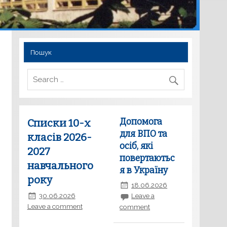
Пошук
Допомога
Списки 10-х
для ВПО та
класів 2026-
осіб, які
2027
повертаютьс
навчального
я в Україну
року
18.06.2026
30.06.2026
Leave a
Leave a comment
comment