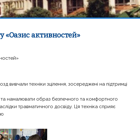
ту «Оазис активностей»
вностей»
зд вивчали техніки зцілення, зосереджені на підтримці
 та намалювати образ безпечного та комфортного
слідки травматичного досвіду. Ця техніка сприяє
ню