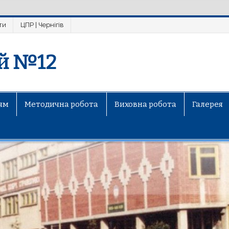
ти
ЦПР | Чернігів
ей №12
ям
Методична робота
Виховна робота
Галерея