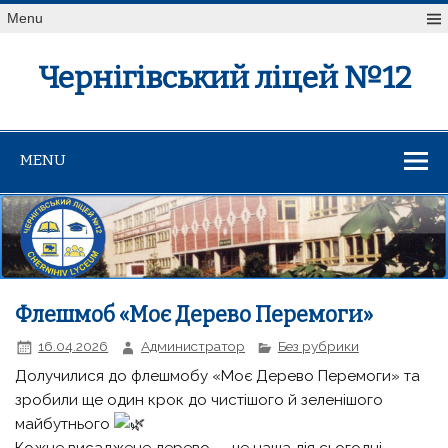
Menu
Чернігівський ліцей №12
MENU
Флешмоб «Моє Дерево Перемоги»
16.04.2026
Администратор
Без рубрики
Долучилися до флешмобу «Моє Дерево Перемоги» та
зробили ще один крок до чистішого й зеленішого
майбутнього
Кожне висаджене дерево — це наша дія сьогодні