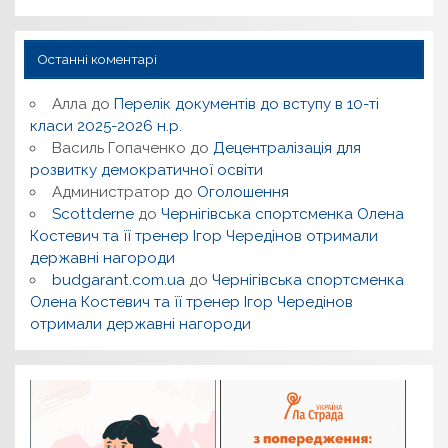
Останні коментарі
Алла
до
Перелік документів до вступу в 10-ті
класи 2025-2026 н.р.
Василь Гопаченко
до
Децентралізація для
розвитку демократичної освіти
Администратор
до
Оголошення
Scottderne
до
Чернігівська спортсменка Олена
Костевич та її тренер Ігор Чередінов отримали
державні нагороди
budgarant.com.ua
до
Чернігівська спортсменка
Олена Костевич та її тренер Ігор Чередінов
отримали державні нагороди