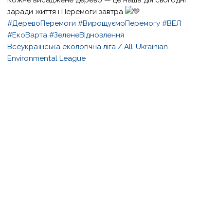
заради життя і Перемоги завтра
#ДеревоПеремоги
#ВирощуємоПеремогу
#ВЕЛ
#ЕкоВарта
#ЗеленеВідновлення
Всеукраїнська екологічна ліга / All-Ukrainian
Environmental League