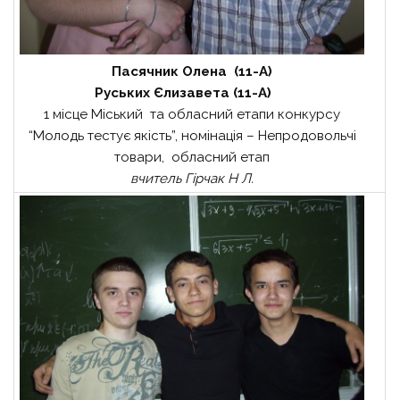
Пасячник Олена (11-А)
Руських Єлизавета (11-А)
1 місце Міський та обласний етапи конкурсу
“Молодь тестує якість”, номінація – Непродовольчі
товари, обласний етап
вчитель Гірчак Н Л.