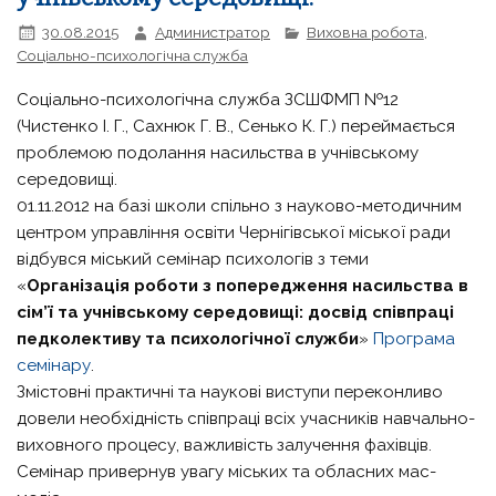
30.08.2015
Администратор
Виховна робота
,
Соціально-психологічна служба
Соціально-психологічна служба ЗСШФМП №12
(Чистенко І. Г., Сахнюк Г. В., Сенько К. Г.) переймається
проблемою подолання насильства в учнівському
середовищі.
01.11.2012 на базі школи спільно з науково-методичним
центром управління освіти Чернігівської міської ради
відбувся міський семінар психологів з теми
«
Організація роботи з попередження насильства в
сім’ї та учнівському середовищі: досвід співпраці
педколективу та психологічної служби
»
Програма
семінару
.
Змістовні практичні та наукові виступи переконливо
довели необхідність співпраці всіх учасників навчально-
виховного процесу, важливість залучення фахівців.
Семінар привернув увагу міських та обласних мас-