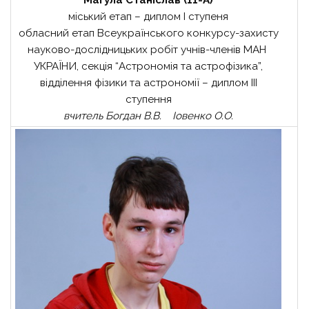
міський етап – диплом І ступеня
обласний етап Всеукраїнського конкурсу-захисту
науково-дослідницьких робіт учнів-членів МАН
УКРАЇНИ, секція “Астрономія та астрофізика”,
відділення фізики та астрономії – диплом ІІІ
ступення
вчитель Богдан В.В. Іовенко О.О.