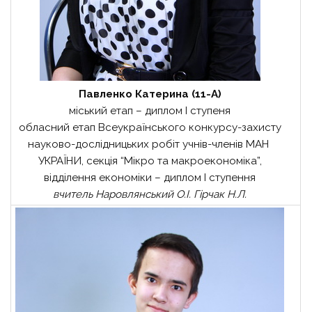
Павленко Катерина (11-А)
міський етап – диплом І ступеня
обласний етап Всеукраїнського конкурсу-захисту
науково-дослідницьких робіт учнів-членів МАН
УКРАЇНИ, секція “Мікро та макроекономіка”,
відділення економіки – диплом І ступення
вчитель Наровлянський О.І. Гірчак Н.Л.