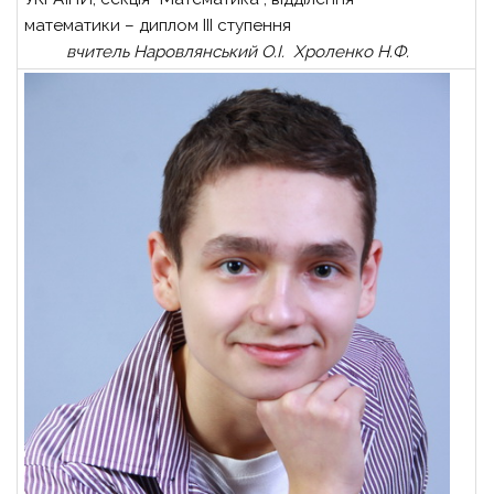
математики – диплом ІІІ ступення
вчитель Наровлянський О.І. Хроленко Н.Ф.