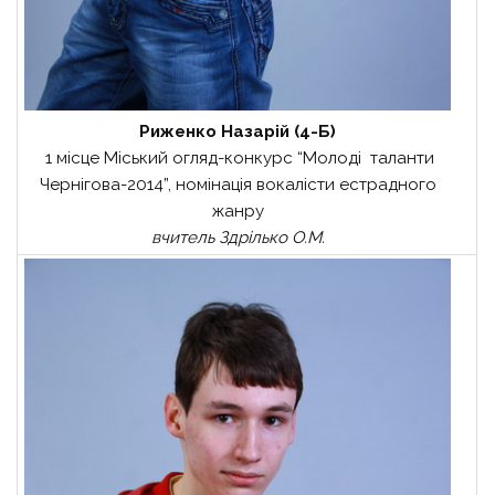
Риженко Назарій (4-Б)
1 місце Міський огляд-конкурс “Молоді таланти
Чернігова-2014”, номінація вокалісти естрадного
жанру
вчитель
Здрілько О.М.