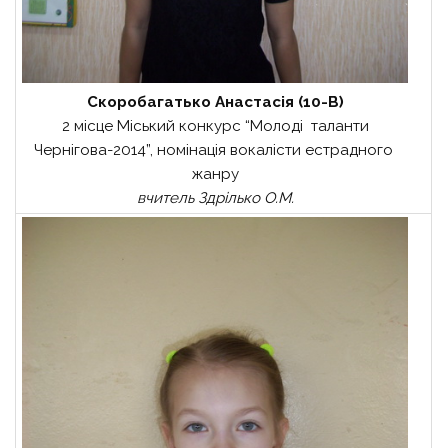
Скоробагатько Анастасія (10-В)
2 місце Міський конкурс “Молоді таланти
Чернігова-2014”, номінація вокалісти естрадного
жанру
вчитель Здрілько О.М.