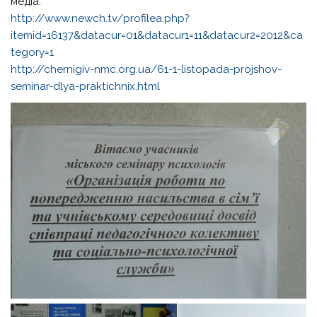
медіа.
http://www.newch.tv/profilea.php?
itemid=16137&datacur=01&datacur1=11&datacur2=2012&ca
tegory=1
http://chernigiv-nmc.org.ua/61-1-listopada-projshov-
seminar-dlya-praktichnix.html