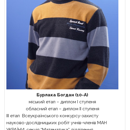
Бурлака Богдан (10-А)
міський етап – диплом І ступеня
обласний етап – диплом ІІ ступеня
ІІІ етап Всеукраїнського конкурсу-захисту
науково-дослідницьких робіт учнів-членів МАН
УКРАЇНИ, секція “Математика”, відділення