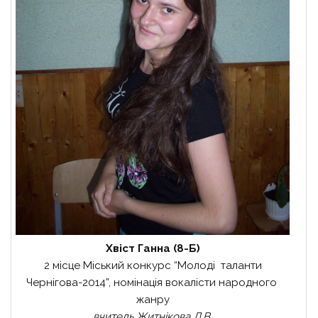
Хвіст Ганна (8-Б)
2 місце Міський конкурс “Молоді таланти
Чернігова-2014”, номінація вокалісти народного
жанру
вчитель Житнікова Л.В.