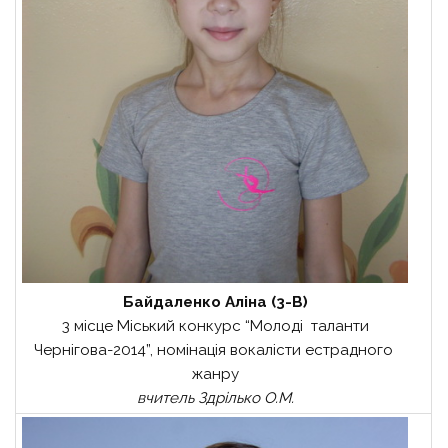
Байдаленко Аліна (3-В)
3 місце Міський конкурс “Молоді таланти
Чернігова-2014”, номінація вокалісти естрадного
жанру
вчитель Здрілько О.М.