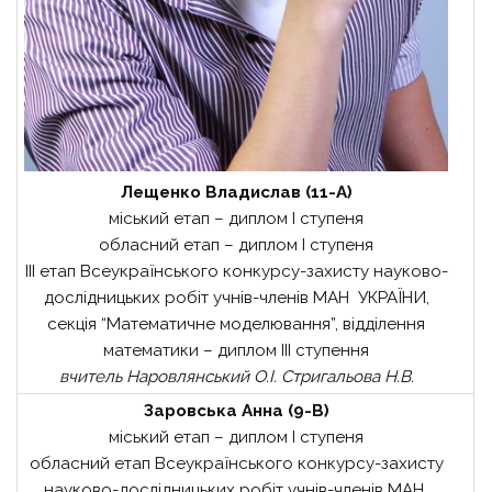
Лещенко Владислав (11-А)
міський етап – диплом І ступеня
обласний етап – диплом І ступеня
ІІІ етап Всеукраїнського конкурсу-захисту науково-
дослідницьких робіт учнів-членів МАН УКРАЇНИ,
секція “Математичне моделювання”, відділення
математики – диплом ІІІ ступення
вчитель Наровлянський О.І. Стригальова Н.В.
Заровська Анна (9-В)
міський етап – диплом І ступеня
обласний етап Всеукраїнського конкурсу-захисту
науково-дослідницьких робіт учнів-членів МАН