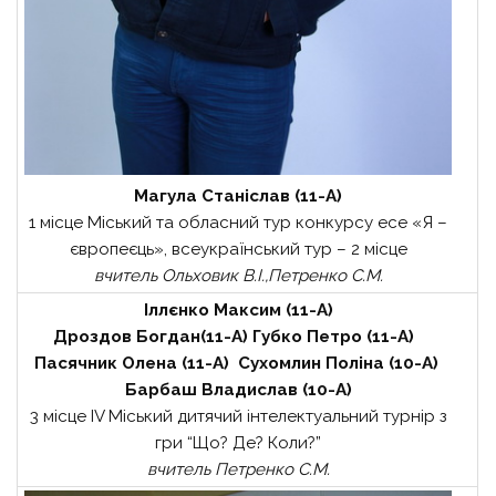
Магула Станіслав (11-А)
1 місце Міський та обласний тур конкурсу есе «Я –
європеєць», всеукраїнський тур – 2 місце
вчитель Ольховик В.І.,Петренко С.М.
Іллєнко Максим (11-А)
Дроздов Богдан(11-А) Губко Петро (11-А)
Пасячник Олена (11-А) Сухомлин Поліна (10-А)
Барбаш Владислав (10-А)
3 місце ІV Міський дитячий інтелектуальний турнір з
гри “Що? Де? Коли?”
вчитель Петренко С.М.