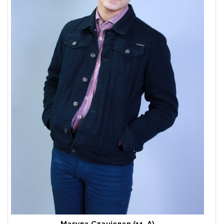
Магула Станіслав (11-А)